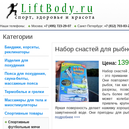
Наши телефоны:
Москва:
+7 (495) 723-29-07
Санкт-Петербург:
+7 (812) 703-83-
Категории
Бандажи, корсеты,
Набор снастей для рыбн
реклинаторы
Изделия для
139
Цена:
похудения
Набор снастей 
Пояса для похудения,
- это приманки
сауна-белты,
Они повторяют
массажные пояса
рыбок, так как
разрезы, позв
Термобелье и грелки
быть более гиб
может колеба
Массажеры для тела и
привлечь круп
миостимуляторы
Яркая поверхность делает наживку хорош
замутненной воде. Они пригодны для рыб
Спортивные товары
подробнее >>>
Спортивные
футбольные мячи