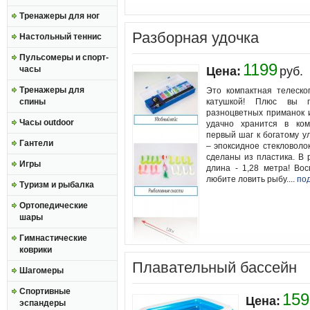
Тренажеры для ног
Разборная удочка
Настольный теннис
Пульсомеры и спорт-
1199
часы
Цена:
руб.
Тренажеры для
Это компактная телеско
спины
катушкой! Плюс вы п
разноцветных приманок и
Часы outdoor
удачно хранится в ком
первый шаг к богатому ул
Гантели
– эпоксидное стекловолок
сделаны из пластика. В
Игры
длина - 1,28 метра! Вос
любите ловить рыбу....
по
Туризм и рыбалка
Ортопедические
шары
Гимнастические
коврики
Плавательный бассейн
Шагомеры
Спортивные
159
Цена:
эспандеры