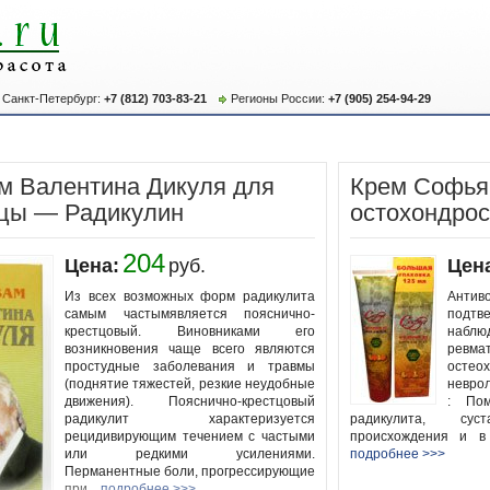
Санкт-Петербург:
+7 (812) 703-83-21
Регионы России:
+7 (905) 254-94-29
м Валентина Дикуля для
Крем Софья
цы — Радикулин
остохондро
204
Цена:
руб.
Цен
Из всех возможных форм радикулита
Антив
самым частымявляется пояснично-
подтв
крестцовый. Виновниками его
набл
возникновения чаще всего являются
ревм
простудные заболевания и травмы
ост
(поднятие тяжестей, резкие неудобные
невро
движения). Пояснично-крестцовый
: Пом
радикулит характеризуется
радикулита, сус
рецидивирующим течением с частыми
происхождения и в 
или редкими усилениями.
подробнее >>>
Перманентные боли, прогрессирующие
при...
подробнее >>>