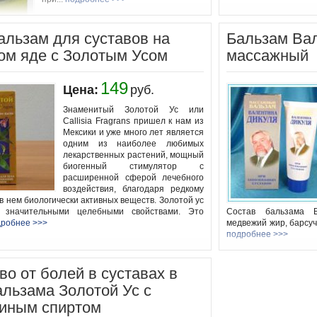
альзам для суставов на
Бальзам Ва
ом яде с Золотым Усом
массажный
149
Цена:
руб.
Знаменитый Золотой Ус или
Callisia Fragrans пришел к нам из
Мексики и уже много лет является
одним из наиболее любимых
лекарственных растений, мощный
биогенный стимулятор с
расширенной сферой лечебного
воздействия, благодаря редкому
в нем биологически активных веществ. Золотой ус
т значительными целебными свойствами. Это
Состав бальзама 
дробнее >>>
медвежий жир, барсучи
подробнее >>>
во от болей в суставах в
альзама Золотой Ус с
иным спиртом