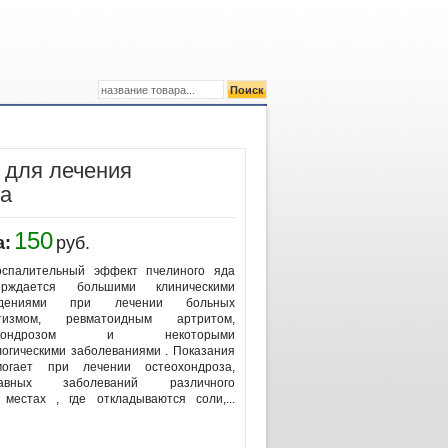
 для лечения
са
150
а:
руб.
оспалительный эффект пчелиного яда
ерждается большими клиническими
юдениями при лечении больных
атизмом, ревматоидным артритом,
еохондрозом и некоторыми
логическими заболеваниями . Показания
огает при лечении остеохондроза,
тавных заболеваний различного
местах , где откладываются соли,...