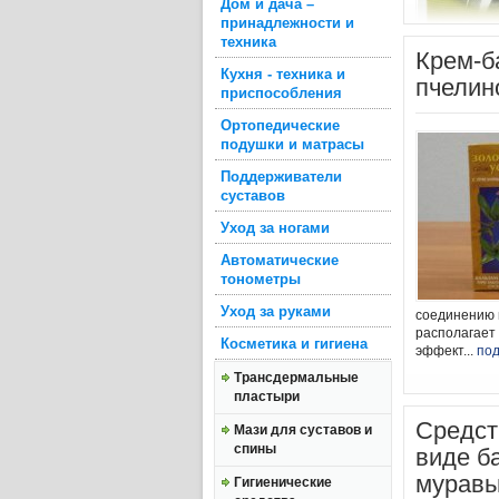
Дом и дача –
принадлежности и
техника
Крем-б
Кухня - техника и
пчелин
приспособления
Ортопедические
подушки и матрасы
Поддерживатели
суставов
Уход за ногами
Автоматические
тонометры
Уход за руками
соединению 
располагае
Косметика и гигиена
эффект...
по
Трансдермальные
пластыри
Средст
Мази для суставов и
спины
виде б
муравь
Гигиенические