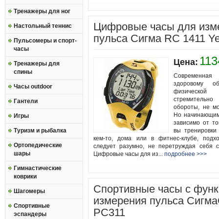
Тренажеры для ног
Цифровые часы для изм
Настольный теннис
пульса Сигма RC 1411 Ye
Пульсомеры и спорт-
часы
113
Цена:
Тренажеры для
спины
Современна
здоровому о
Часы outdoor
физической
стремитель
Гантели
обороты, не мо
Но начинающим
Игры
зависимо от то
Туризм и рыбалка
вы тренировки 
кем-то, дома или в фитнес-клубе, подх
Ортопедические
следует разумно, не перетруждая себя с
шары
Цифровые часы для из...
подробнее >>>
Гимнастические
коврики
Спортивные часы с фун
Шагомеры
измерения пульса Сигм
Спортивные
PC311
эспандеры