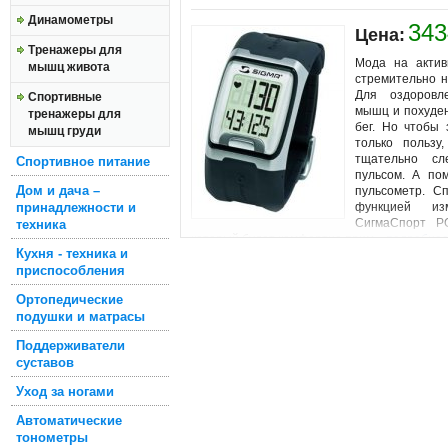
Динамометры
343
Цена:
Тренажеры для
Мода на актив
мышц живота
стремительно н
Для оздоровле
Спортивные
мышц и похуден
тренажеры для
бег. Но чтобы 
мышц груди
только пользу
тщательно сл
Спортивное питание
пульсом. А по
Дом и дача –
пульсометр. С
принадлежности и
функцией из
СигмаСпорт P
техника
который будет комфортно прим...
подробнее
Кухня - техника и
приспособления
Ортопедические
подушки и матрасы
Поддерживатели
суставов
Уход за ногами
Автоматические
тонометры