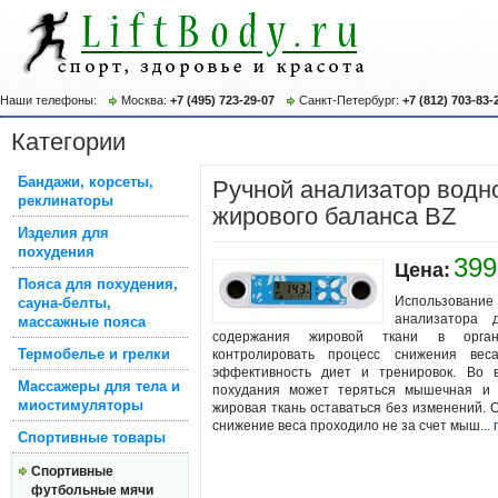
Наши телефоны:
Москва:
+7 (495) 723-29-07
Санкт-Петербург:
+7 (812) 703-83-
Категории
Бандажи, корсеты,
Ручной анализатор водн
реклинаторы
жирового баланса BZ
Изделия для
похудения
399
Цена:
Пояса для похудения,
Использова
сауна-белты,
анализатора 
массажные пояса
содержания жировой ткани в орган
Термобелье и грелки
контролировать процесс снижения вес
эффективность диет и тренировок. Во 
Массажеры для тела и
похудания может теряться мышечная и 
миостимуляторы
жировая ткань оставаться без изменений. 
снижение веса проходило не за счет мыш...
Спортивные товары
Спортивные
футбольные мячи