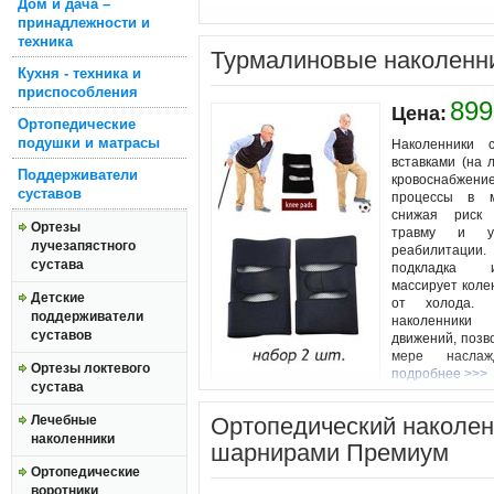
Дом и дача –
принадлежности и
техника
Турмалиновые наколенн
Кухня - техника и
приспособления
899
Цена:
Ортопедические
подушки и матрасы
Наколенники 
вставками (на 
Поддерживатели
кровоснабже
суставов
процессы в 
снижая риск 
Ортезы
травму и ус
лучезапястного
реабилитаци
сустава
подкладка 
массирует коле
Детские
от холода.
поддерживатели
наколенники
суставов
движений, позв
мере наслажд
Ортезы локтевого
подробнее >>>
сустава
Лечебные
Ортопедический наколен
наколенники
шарнирами Премиум
Ортопедические
воротники