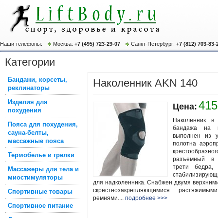
Наши телефоны:
Москва:
+7 (495) 723-29-07
Санкт-Петербург:
+7 (812) 703-83-
Категории
Бандажи, корсеты,
Наколенник AKN 140
реклинаторы
Изделия для
415
Цена:
похудения
Наколенник в 
Пояса для похудения,
бандажа на к
сауна-белты,
выполнен из уп
массажные пояса
полотна аэроп
крестообразног
Термобелье и грелки
разъемный в 
трети бедра,
Массажеры для тела и
стабилизирую
миостимуляторы
для надколенника. Снабжен двумя верхним
скрестнозакрепляющимися растяжимы
Спортивные товары
ремнями....
подробнее >>>
Спортивное питание