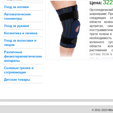
322
Цена:
Уход за ногами
Ортопедическ
шарнирами Пре
Автоматические
следующих сл
тонометры
области колен
Уход за руками
артритах, син
посттравматиче
Косметика и гигиена
трети голени и
необходимо
Уход за волосами и
коленного с
лицом
области кол
растяжения с
Различные
сустава боли в
физиотерапевтические
при дв...
подроб
аппараты
Солевые грелки и
согревающие
Детские товары
© 2011-2023 liftb